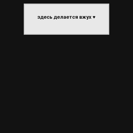
здесь делается вжух ♥
АСТНИКИ
ПОИСК
РЕГИСТРАЦИЯ
ВОЙТИ
активные темы
arma cross
the chariot
реклама #43
arma cross
the chariot
реклама #43
вал
абортыш
, сверстала крашиха
бланш
 форумов
|
создать форум бесплатно