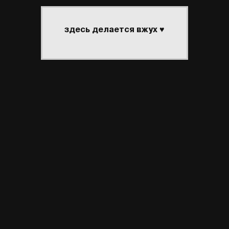
здесь делается вжух ♥
АСТНИКИ
ПОИСК
РЕГИСТРАЦИЯ
ВОЙТИ
активные темы
wheel of fortune
кармическая сходка // гостевая #3
wheel of fortune
кармическая сходка // гостевая #3
вал
абортыш
, сверстала крашиха
бланш
 форумов
|
создать форум бесплатно